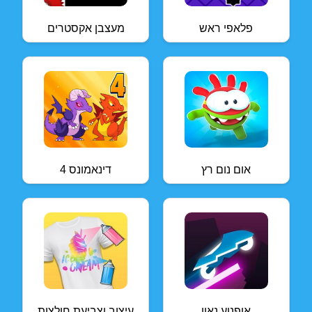
פלאפי ראש
מעצבן אקסטרים
אום נום רץ
דינאמונס 4
אופנוע נאון
עיצוב וצביעת חולצות