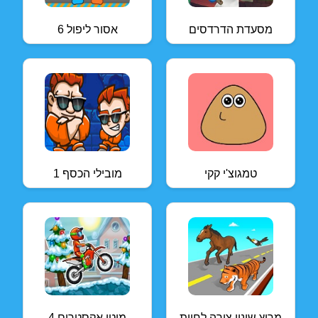
מסעדת הדרדסים
אסור ליפול 6
טמגוצ'י קקי
מובילי הכסף 1
מרוץ שינוי צורה לחיות
מוטו אקסטרים 4