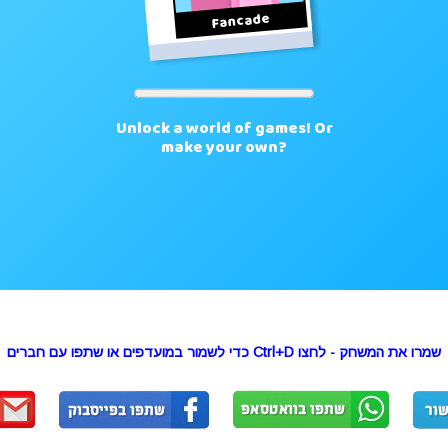
שמרו את המשחק - לחצו Ctrl+D כדי לשמור במועדפים או שתפו עם חברים