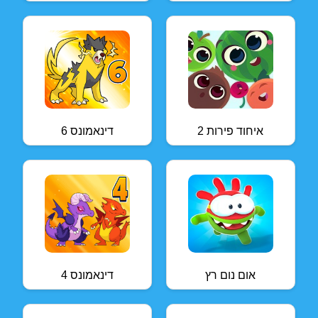
איחוד פירות 2
דינאמונס 6
אום נום רץ
דינאמונס 4