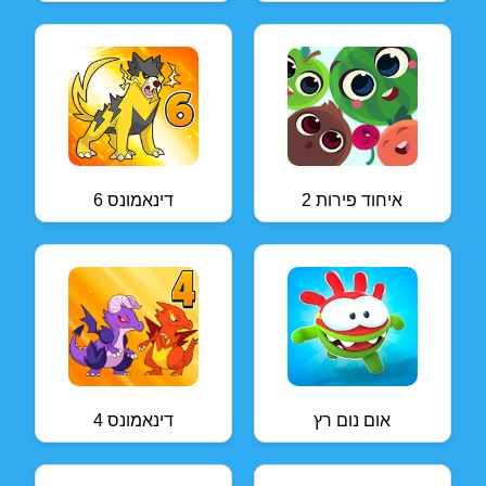
איחוד פירות 2
דינאמונס 6
אום נום רץ
דינאמונס 4