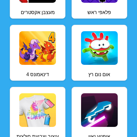
פלאפי ראש
מעצבן אקסטרים
אום נום רץ
דינאמונס 4
אופנוע נאון
עיצוב וצביעת חולצות