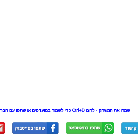
שמרו את המשחק - לחצו Ctrl+D כדי לשמור במועדפים או שתפו עם חברים