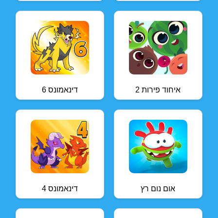
איחוד פירות 2
דינאמונס 6
אום נום רץ
דינאמונס 4